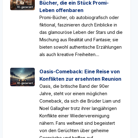
Bücher, die ein Stück Promi-
KI-generiert
Leben offenbaren
Promi-Bücher, ob autobiografisch oder
fiktional, faszinieren durch Einblicke in
das glamouröse Leben der Stars und die
Mischung aus Realität und Fantasie; sie
bieten sowohl authentische Erzählungen
als auch kreative Freiheiten....
Oasis-Comeback: Eine Reise von
Konflikten zur ersehnten Reunion
KI-generiert
Oasis, die britische Band der 90er
Jahre, steht vor einem möglichen
Comeback, da sich die Brüder Liam und
Noel Gallagher trotz ihrer langjährigen
Konflikte einer Wiedervereinigung
nähern. Fans weltweit sind begeistert
von den Gerüchten über geheime
Gespräche und hoffen auf...