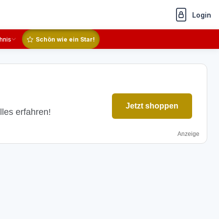
Login
hnis
Schön wie ein Star!
Jetzt shoppen
lles erfahren!
Anzeige